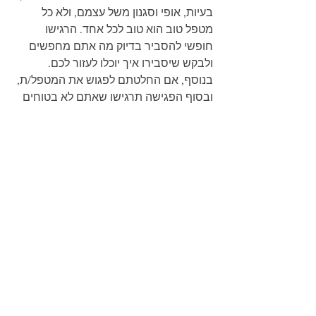
בעיות, אופי וסגנון משל עצמם, ולא כל 
מטפל טוב הוא טוב לכל אחד. הרגישו 
חופשי להסביר בדיוק מה אתם מחפשים 
ולבקש שיסבירו איך יוכלו לעזור לכם. 
בנוסף, אם החלטתם לפגוש את המטפל/ת, 
ובסוף הפגישה תרגישו שאתם לא בטוחים 
בה או בו, אין חובה להמשיך, ואפשר לנסות 
מטפל/ת אחר.
לסיכום, כשאתם מחפשים מטפל/ת, הגישה 
האקטיבית היא הטובה ביותר. בעוד שאתם 
קרוב לוודאי לא הולכים לרופא המשפחה או 
רופא השיניים ושואלים  אותם איפה הם 
למדו ומה הגישה הטיפולית שלהם, טיפול 
רגשי מוצלח כרוך ותלוי באופן ישיר ביחסים 
שלכם עם המטפל.
מחקרים מראים שיעילות הטיפול אינה 
בהכרח תלויה במודל הטיפולי, אלא ביחסים 
טובים של אמון עם המטפל/ת. כלומר עד 